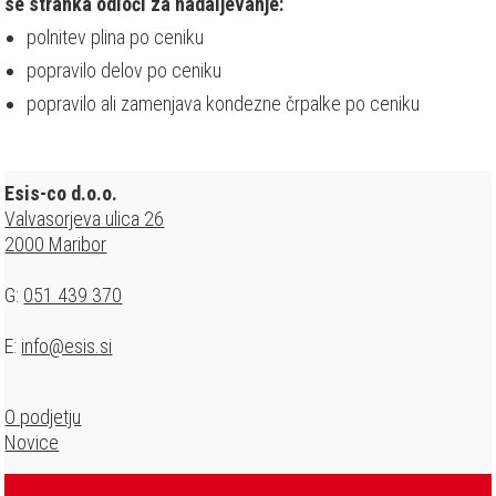
se stranka odloči za nadaljevanje:
polnitev plina po ceniku
popravilo delov po ceniku
popravilo ali zamenjava kondezne črpalke po ceniku
Esis-co d.o.o.
Valvasorjeva ulica 26
2000 Maribor
G:
051 439 370
E:
info@esis.si
O podjetju
Novice