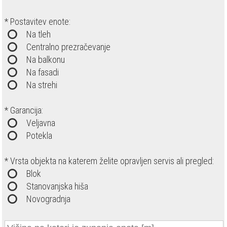
* Postavitev enote:
Na tleh
Centralno prezračevanje
Na balkonu
Na fasadi
Na strehi
* Garancija:
Veljavna
Potekla
* Vrsta objekta na katerem želite opravljen servis ali pregled:
Blok
Stanovanjska hiša
Novogradnja